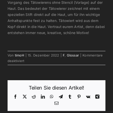
Vorgang des Tätowierens ohne Stencil (Vorlage) auf der
Haut. Das bedeutet der Tätowierer zeichnet mit einem
speziellen Stift direkt auf die Haut, um für ihn wichtige
Anhaltspunkte fest zu halten. Tätowiert wird aus dem
Kopf direkt in die Haut. Vertraut eurem Artist, denn dabei
entstehen immer neue, kreative, schöne Motive!
Von
timoH
|
15. Dezember 2022
|
F
,
Glossar
|
Kommentare
für
deaktiviert
Freehand/Frei
Hand
Teilen Sie diesen Artikel!
Facebook
X
Reddit
LinkedIn
WhatsApp
Telegram
Tumblr
Pinterest
Vk
Xing
E-
Mail