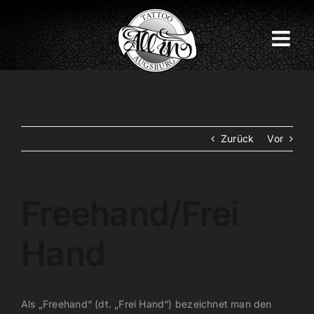
Zum
Inhalt
springen
Zurück
Vor
Freehand/Frei
Hand
Als „Freehand“ (dt. „Frei Hand“) bezeichnet man den