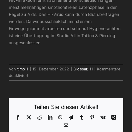
HIV-Infektion führt nach einer unterschiedlich langen,
meist mehrjährigen smpthomfreien Latenzphase in der
Regel zu Aids. Das HI-Virus kann durch Blut übertragen
werden. Da wir ausschließlich mit sterilem
Einwegequipment arbeiten und sehr auf Hygiene achten
ist eine Übertragung im Studio All in Tattoo & Piercing
ausgeschlossen.
Von
timoH
|
15. Dezember 2022
|
Glossar
,
H
|
Kommentare
für
deaktiviert
HIV
Teilen Sie diesen Artikel!
Facebook
X
Reddit
LinkedIn
WhatsApp
Telegram
Tumblr
Pinterest
Vk
Xing
E-
Mail