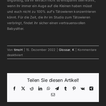
ungünstig, da ihr einfach nicht so entspannt sein könnt,
wenn ihr immer ein Auge auf die Kleinen haben müsst
und euch nicht zu 100% auf’s Tätowieren konzentrieren
könnt. Für die Zeit, die ihr im Studio zum Tätowieren
verbringt, findet ihr sicher einen vertrauensvollen
Babysitter.
Von
timoH
|
15. Dezember 2022
|
Glossar
,
K
|
Kommentare
für
deaktiviert
Kinder
Teilen Sie diesen Artikel!
Facebook
X
Reddit
LinkedIn
WhatsApp
Telegram
Tumblr
Pinterest
Vk
Xing
E-
Mail