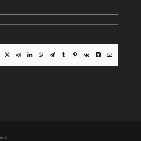
Facebook
X
Reddit
LinkedIn
WhatsApp
Telegram
Tumblr
Pinterest
Vk
Xing
E-
Mail
büro