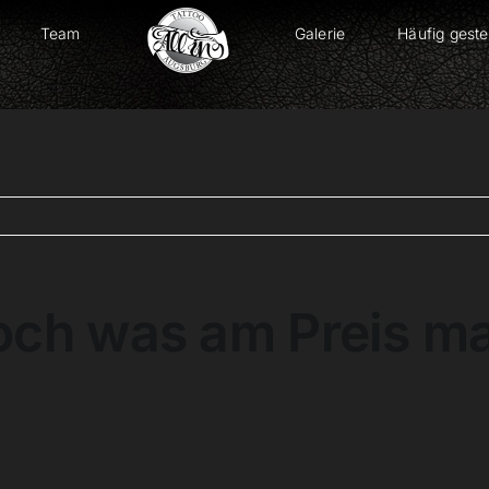
Team
Galerie
Häufig geste
och was am Preis m