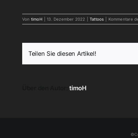
Von
timoH
|
13. Dezember 2022
|
Tattoos
|
Kommentare dea
Teilen Sie diesen Artikel!
Über den Autor:
timoH
©Co