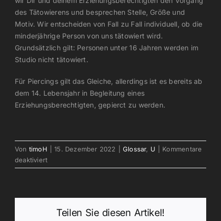
wir Dir und deinem Erziehungsberechtigten den Vorgang
des Tätowierens und besprechen Stelle, Größe und
Motiv. Wir entscheiden von Fall zu Fall individuell, ob die
minderjährige Person von uns tätowiert wird.
Grundsätzlich gilt: Personen unter 16 Jahren werden im
Studio nicht tätowiert.
Für Piercings gilt das Gleiche, allerdings ist es bereits ab
dem 14. Lebensjahr in Begleitung eines
Erziehungsberechtigten, gepierct zu werden.
Von
timoH
|
15. Dezember 2022
|
Glossar
,
U
|
Kommentare
für
deaktiviert
Unter
18?
Teilen Sie diesen Artikel!