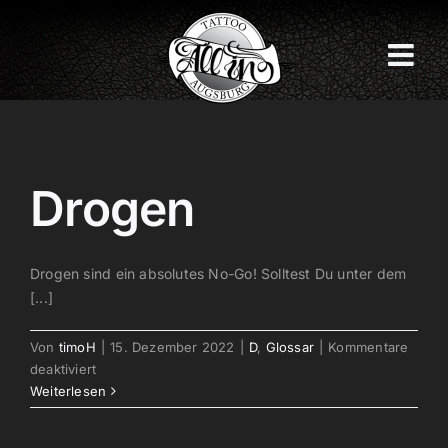
Zum
Inhalt
springen
Drogen
Drogen sind ein absolutes No-Go! Solltest Du unter dem
[...]
Von
timoH
|
15. Dezember 2022
|
D
,
Glossar
|
Kommentare
für
deaktiviert
Drogen
Weiterlesen