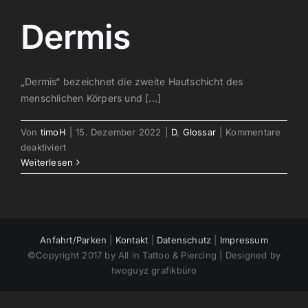
Dermis
„Dermis“ bezeichnet die zweite Hautschicht des
menschlichen Körpers und [...]
Von
timoH
|
15. Dezember 2022
|
D
,
Glossar
|
Kommentare
für
deaktiviert
Dermis
Weiterlesen
Anfahrt/Parken
|
Kontakt
|
Datenschutz
|
Impressum
©Copyright 2017 by All in Tattoo & Piercing | Designed by
twoguyz grafikbüro